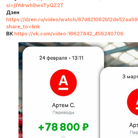
si=j1Ydrwh9woTyQZ2T
Дзен
https://dzen.ru/video/watch/67d421062b12de52aa59
Перейти в Telegram-канал
share_to=link
ВК
https://vk.com/video-16627842_456240706
бо мне
Программа
Отзывы
Тарифы
Мой