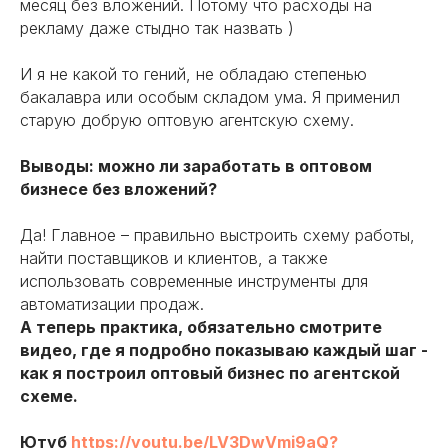
месяц без вложений. Потому что расходы на
рекламу даже стыдно так назвать )
И я не какой то гений, не обладаю степенью
бакалавра или особым складом ума. Я применил
старую добрую оптовую агентскую схему.
Выводы: можно ли заработать в оптовом
Если хотите запустить
бизнесе без вложений?
оптовый бизнес уже
сейчас переходите к
Да! Главное – правильно выстроить схему работы,
выбору тарифа
найти поставщиков и клиентов, а также
использовать современные инструменты для
Подписывайтесь на мой ТГ канал –
автоматизации продаж.
получайте порцию полезного
А теперь практика, обязательно смотрите
и практического контента.
Показываю рабочие ниши,
видео, где я подробно показываю каждый шаг -
проверенные схемы, делюсь опытом
как я построил оптовый бизнес по агентской
на открытых трансляциях
схеме.
Ютуб
https://youtu.be/LV3DwVmi9aQ?
Выбрать тариф