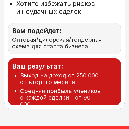
Андрей Гук –
автор обучения
16 лет личной
практики в опте