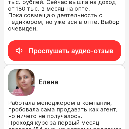
Продаю оптом консервацию. Мои
агентские отчисления за неделю
составили почти
335 тыс. рублей. Продал партию из
Майкопа в Санкт –Петербург.
Обучение работает,
я даже не ожидал таких результатов.
Ещё 1000+ отзывов от команды
«Оптовый синдикат» в