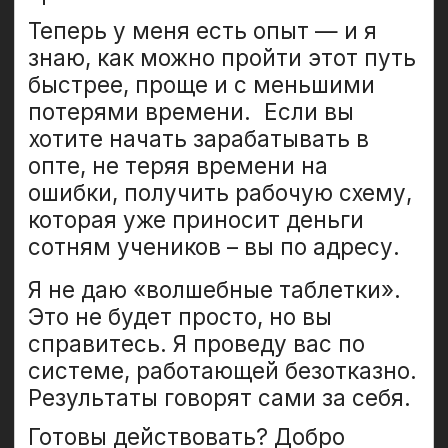
Вас окружают 20 000+
поставщиков,
готовых
платить комиссии за
сделки
и давать
дилерские скидки
Начните зарабатывать
на опте, не закупая товары
Получайте прибыль с оптовых
агентских сделок и на дилерских
скидках