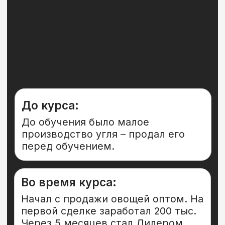
«Оптовый синдикат»
Я не буду вас просто
учить. Я поведу вас к
результату.
16 лет назад я сам начинал с нуля:
без наставников, без курсов, без
чёткого плана. Шёл на ощупь,
делал ошибки, терял деньги и
время.
Теперь у меня есть опыт — и я
знаю, как можно пройти этот путь
быстрее, проще и с меньшими
потерями времени. Если вы
хотите начать зарабатывать в
опте, не теряя времени на
ошибки, получить рабочую схему,
которая уже приносит деньги
сотням учеников – вы по адресу.
Я не даю «волшебные таблетки».
Это не будет просто, но вы
справитесь. Я проведу вас по