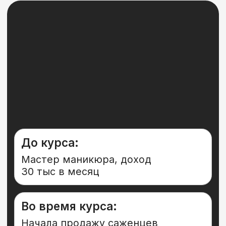
До курса:
До обучения было малое
производство угля – продал его
перед обучением.
Во время курса:
Начал с продажи овощей оптом. На
первой сделке заработал 200 тыс.
Через 5 месяцев стал Дилером
и Импортером детского питания.
Вырос до оборота в 15 млн в мес.
Есть опыт в бизнесе
Хотите построить свой оптовый
бизнес начиная с небольших
вложений
Есть опыт, но его недостаточно