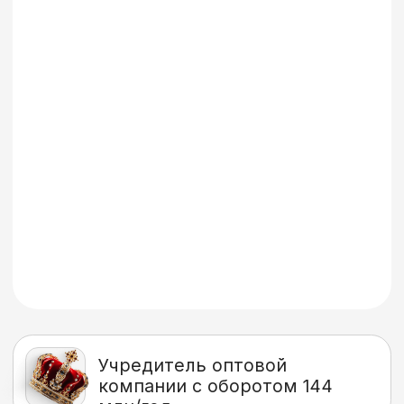
Елена
Работала менеджером в компании,
пробовала сама продавать как агент,
но ничего не получалось.
Проходя курс за первый месяц
сделала 154 тыс. на оптовых продажах
пиломатериалов. С каждым месяцем
доход растет. Закрываю сделки
дистанционно.
Юля
Решила попробовать себя в опте.
Это мой первый опыт в таком
бизнесе. Познакомились на
обучении с Анной. Вместе начали
продавать саженцы оптом. Вышли
на сделки в течении месяца. Наш
средний доход с каждой
сделки от 60 до 100 тыс, иногда
бывает и больше. Со второго месяца
практики вышла на личный доход в