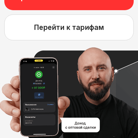
Евгений
Водитель большегруза, начал
обучение без опыта. Сделал
себе дополнительный доход
до 200 тыс.в месяц на
продаже
угля оптом.
Средний доход
25 тыс.на одной продаже.