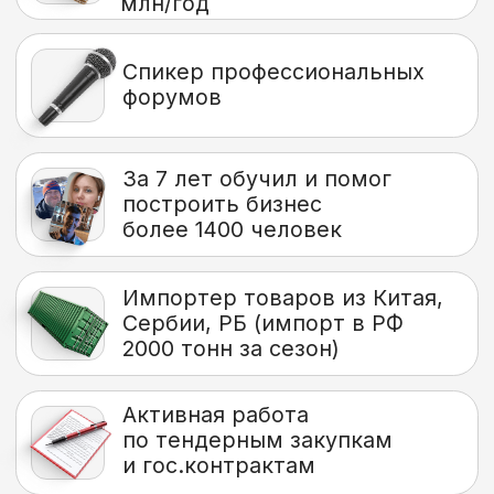
200 – 300 тыс с оптовых сделок.
Вячеслав
До обучения у меня было
небольшое
производство угля, но я его
продал.
На курсах начал с продажи овощей
оптом — первая сделка принесла
200 тыс. рублей. Через 5 месяцев
стал дилером и импортером
детского питания. Сейчас мой
оборот — 15 млн в месяц
Лаура
Есть небольшой опыт в розничных
продажах но решила заняться
оптом.Нашла каналы Андрея и
пришла на курс. Для старта взяла
сезонную нишу фруктов из
Дагестана. Договорилась с
поставщиками. В первые