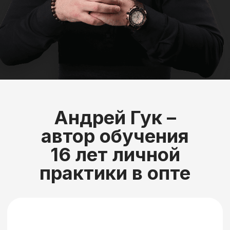
Клуб «Оптовый
синдикат» –
место
твоего роста
Анна
Я мастер педикюра с доходом 30 тыс.
в месяц. В ходе обучения начала
продавать саженцы деревьев оптом.
В первый месяц доход составил 98
тыс. рублей. Сейчас вышла на доход
от 180 тыс. в месяц на опте.
Пока совмещаю деятельность с
педикюром, но уже вся в опте. Выбор
очевиден.