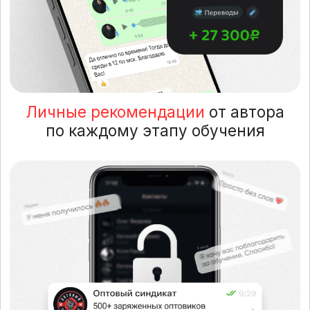
До курса:
Мастер маникюра, доход
30 тыс в месяц
Во время курса:
Начала продажу саженцев
деревьев оптом. За первый месяц
в опте заработала 100 тыс. Дальше
вышла
на доход 180 тыс. в месяц.
Нет опыта в бизнесе
Ищете схему старта бизнеса
без вложений
Хотите зарабатывать на
оптовых сделках удаленно
Получить результат, не
увольняясь с работы
Избежать рисков - без закупок