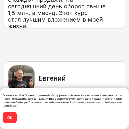
Победители получают БОНУС
от Андрея - до 30 000 рублей
на карту.
Получите вводный
бесплатный интенсив,
чтобы увидеть
всё своими глазами
5 схем для выхода на доход
от 150 000 ₽ в опте
Оставаясь на сайте, Вы даете согласие на обработку файлов cookie, пользовательских данных, собираемых, в том
числе с использованием сервиса Яндекс.Метрика, в целях обеспечения работы сайта, проведения статистических
исследований и обзоров. Если вы не хотите, чтобы ваши данные обрабатывались, измените настройки браузера или
покиньте сайт.
Система выхода на сделки
за 4 недели
ОК
Стратегия Х10 к текущему