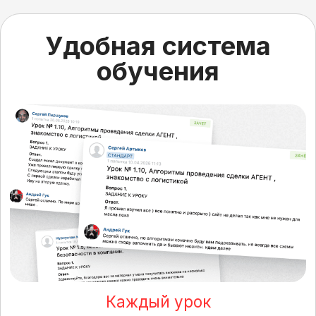
Обучение проходит
дистанционно
- смотрите уроки
в удобное для вас время
Возможно совмещать
с основной