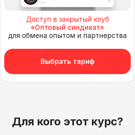
товара и аренды складов
Не готовы сразу регистрировать
юр. лицо для бизнеса
Вам подойдет:
Агентская/дропшиппинг схема
для старта с нуля без вложений
Ваш результат:
Выход на доход от 150 000
со второго месяца
Средняя прибыль учеников
с каждой сделки – от 60
000