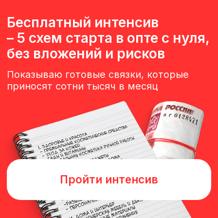
Учредитель оптовой
компании с оборотом 144
млн/год
Спикер профессиональных
форумов
За 7 лет обучил и помог
построить бизнес
более 1400 человек
Импортер товаров из Китая,
Сербии, РБ (импорт в РФ
2000 тонн за сезон)
Активная работа
по тендерным закупкам
и гос.контрактам