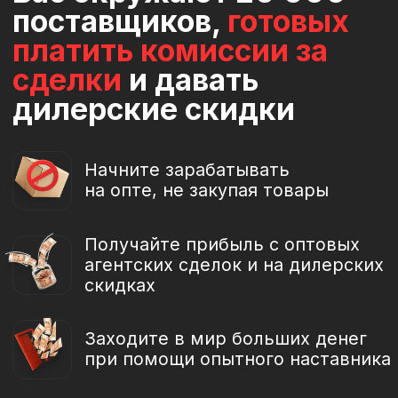
доход до 300 тыс. в месяц.
Константин
Раньше я продавал сапборды на
Авито
и зарабатывал по 2-3 тыс. за сделку.
Проходя обучение перешел на
оптовые
продажи пиломатериалов и угля.
Теперь мой средний доход с каждой
сделки 25 тыс. рублей. Поставщик
отдал мне все продажи своего
производства.
Владислав
До обучения у меня был небольшой
опыт продаж на Авито, но доходы