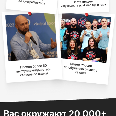
по продаже мебели. Средний
чек 200 – 250 тыс. Я получаю
40%
c каждой продажи. На
сегодняшний день оборот свыше
1,5 млн. в месяц. Этот курс
стал лучшим вложением в моей
жизни.
Евгений
Работаю водителем большегруза. На
обучение пришел без опыта. Начал
Попробовать бесплатно
с нуля как агент совмещая с основной
работой. Во время обучения сделал
первые продажи угля оптом. Средний
доход с одной сделки — 25 тыс.
рублей. Сейчас своя база клиентов и
поставщиков. Агентские
сделки приносят дополнительный