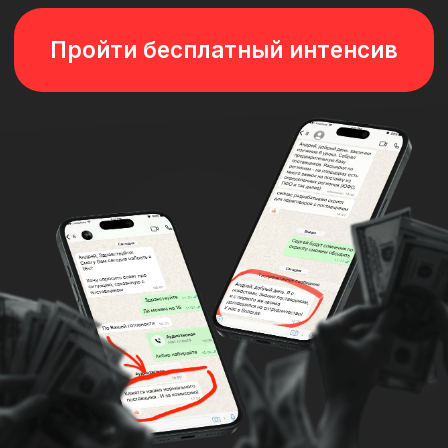
были копеечные. На курсе Андрея я
начал продавать контейнеры
оптом.Первые две недели сделал 65
тыс. С третьей недели вышел на
планку от 100 тыс в нед. За второй
месяц продаж мой доход составил
421 тыс.рублей. Двигаюсь дальше.
Артем
Пришел на обучение к Андрею по
принципу «а вдруг получится».
Решил заняться продажей муки как
агент.
Нашел хорошего поставщика. На
первые сделки выходил не быстро, но
оно того стоит. Продаю сотнями тонн и
хорошо зарабатываю. На деньги от
опта купил квартиру в новостройке.
Очень нравится коллектив на
обучении. Рекомендую.
Евгений