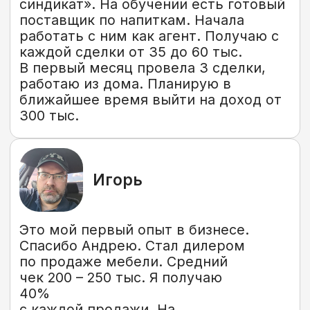
агентами и дилерами, быстрый
поиск контактов под любую
задачу, запуск совместных
проектов с участниками клуба.
Проверенные люди в одной
команде.
Дополнительная мотивация
для роста участников
Розыгрыши по итогам месяца
среди участников клуба.