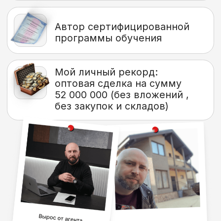
месяцы вышла на доход в 200 тыс.
Это только начало, очень нравится
продавать оптом, уже есть
постоянные клиенты.
Юлия
Очень рада что попала в «Оптовый
синдикат». На обучении есть готовый
поставщик по напиткам. Начала
работать с ним как агент. Получаю с
каждой сделки от 35 до 60 тыс.
В первый месяц провела 3 сделки,
работаю из дома. Планирую в
ближайшее время выйти на доход от
300 тыс.
Игорь
Это мой первый опыт в бизнесе.
Спасибо Андрею. Стал дилером