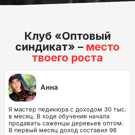
До опта у меня была мелкая торговая
лавка, но я ее закрыл. На обучении
начал с продажи яблок оптом по
агентской схеме.
Через 2 месяца вышел на первые
сделки. Дальше стал дилером и
импортером. Сейчас у меня
контракты с сетями. Оборот — более
120 млн рублей в квартал.
Константин
До обучения я работал монтажником
кондиционеров. Пришел на тариф
«ПРОФИ» без опыта в продажах. Уже
в первый месяц стал дилером по
кондиционерам и заработал 290 тыс.
рублей!
Вадим